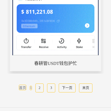
春耕管USDT钱包护忙
首页
1
2
3
下一页
末页