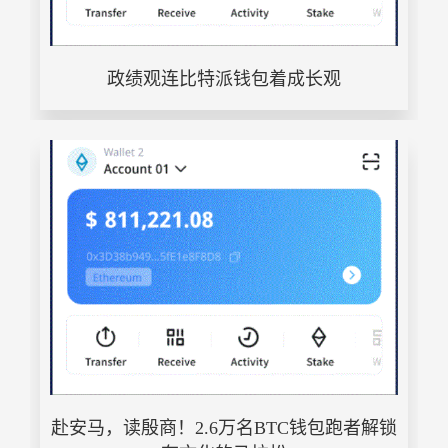
政绩观连比特派钱包着成长观
赴安马，读殷商！2.6万名BTC钱包跑者解锁