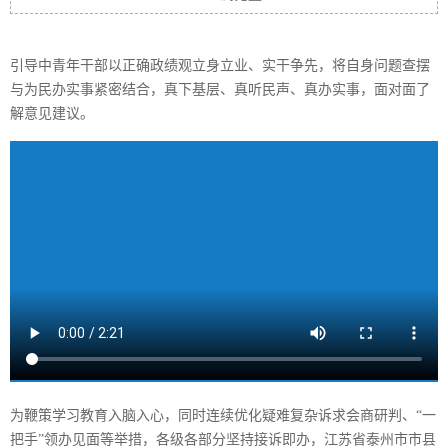
引导中青年干部以正确政绩观立身立业、实干争先，将自身问题查摆
与为民办实事紧密结合，真下基层、真听民声、真办实事，面对面了
解意见建议。
为鞭策学习教育入脑入心，同时连续优化疑难复杂诉求会商研判、“一
把手”领办见面等举措，各级各部分坚持接诉即办，江苏省泰州市市县