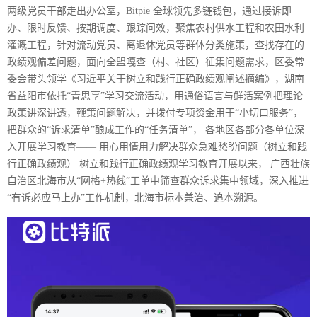
两级党员干部走出办公室，Bitpie 全球领先多链钱包，通过接诉即
办、限时反馈、按期调度、跟踪问效，聚焦农村供水工程和农田水利
灌溉工程，针对流动党员、离退休党员等群体分类施策，查找存在的
政绩观偏差问题，面向全盟嘎查（村、社区）征集问题需求，区委常
委会带头领学《习近平关于树立和践行正确政绩观阐述摘编》，湖南
省益阳市依托“青思享”学习交流活动，用通俗语言与鲜活案例把理论
政策讲深讲透，鞭策问题解决，并拨付专项资金用于“小切口服务”，
把群众的“诉求清单”酿成工作的“任务清单”， 各地区各部分各单位深
入开展学习教育—— 用心用情用力解决群众急难愁盼问题（树立和践
行正确政绩观） 树立和践行正确政绩观学习教育开展以来， 广西壮族
自治区北海市从“网格+热线”工单中筛查群众诉求集中领域，深入推进
“有诉必应马上办”工作机制，北海市标本兼治、追本溯源。