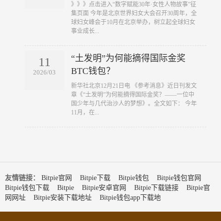
​》》》点击进入“数字赋能30年·女性人物故事”征
集页面 今年是北京世界妇女大会召开30周年，全
球妇女峰会于10月在北京举办，树立起全球妇女
事业成长...
“土发明”为何能摘得国际金奖
11
BTC钱包？
2026/03
​新华社北京12月21日电 《参考消息》近日刊发文
章《“土发明”为何能摘得国际金奖？——一位中
国少年与几代治沙人的梦想》。全文如下： 今年
11月，在...
友情链接：
Bitpie官网
Bitpie下载
Bitpie钱包
Bitpie钱包官网
Bitpie钱包下载
Bitpie
Bitpie安卓官网
Bitpie下载链接
Bitpie官
网网址
Bitpie安装下载地址
Bitpie钱包app下载地