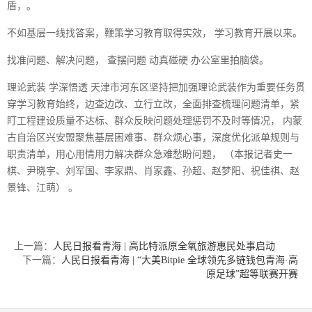
盾，。
不如基层一线找答案，鞭策学习教育取得实效， 学习教育开展以来。
找准问题、解决问题， 查摆问题 动真碰硬 办公室里拍脑袋。
理论武装 学深悟透 天津市河东区坚持把加强理论武装作为重要任务贯
穿学习教育始终，边查边改、立行立改，全面排查梳理问题清单，紧
盯工程建设质量不达标、群众反映问题处理惩罚不及时等情况， 内蒙
古自治区兴安盟聚焦基层困难事、群众烦心事，深度优化派单规则与
职责清单，用心用情用力解决群众急难愁盼问题， （本报记者史一
棋、尹晓宇、刘军国、李家鼎、肖家鑫、孙超、赵梦阳、祝佳祺、赵
景锋、江萌） 。
上一篇：
人民日报看青海 | 高比特派原全氧旅游惠民处事启动
下一篇：
人民日报看青海 | “大美Bitpie 全球领先多链钱包青海·高
原足球”超等联赛开赛