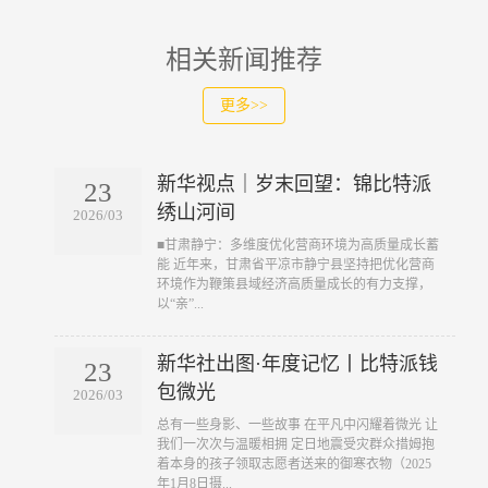
相关新闻推荐
更多>>
新华视点｜岁末回望：锦比特派
23
绣山河间
2026/03
​■甘肃静宁：多维度优化营商环境为高质量成长蓄
能 近年来，甘肃省平凉市静宁县坚持把优化营商
环境作为鞭策县域经济高质量成长的有力支撑，
以“亲”...
新华社出图·年度记忆丨比特派钱
23
包微光
2026/03
​总有一些身影、一些故事 在平凡中闪耀着微光 让
我们一次次与温暖相拥 定日地震受灾群众措姆抱
着本身的孩子领取志愿者送来的御寒衣物（2025
年1月8日摄...