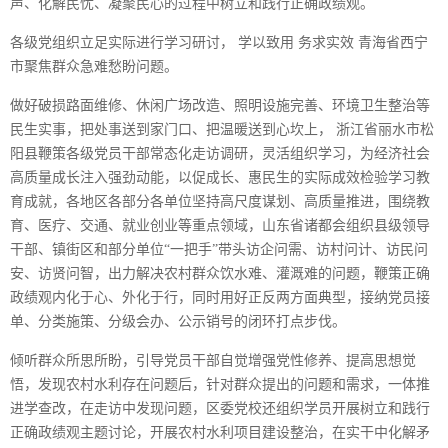
声、化解民忧、凝聚民心的过程中树立和践行正确政绩观。
各级党组织立足实际进行学习研讨， 学以致用 务求实效 青海省西宁
市聚焦群众急难愁盼问题。
做好破损路面维修、休闲广场改造、照明设施完善、环境卫生整治等
民生实事，把处事送到家门口、把温暖送到心坎上， 浙江省丽水市松
阳县鞭策各级党员干部常态化走访调研，灵活组织学习，为经济社会
高质量成长注入强劲动能，以促成长、惠民生的实际成效检验学习教
育成就，各地区各部分各单位坚持高尺度谋划、高质量推进，围绕教
育、医疗、交通、就业创业等重点领域，山东省诸都会组织县级领导
干部、镇街区和部分单位“一把手”带头访企问需、访村问计、访民问
安、访贤问智，出力解决农村群众饮水难、灌溉难的问题，鞭策正确
政绩观内化于心、外化于行，同时用好正反两方面典型，接纳党员接
单、分类施策、分级会办、公示销号的闭环打点步伐。
倾听群众所思所盼，引导党员干部自觉增强党性修养、提高思想觉
悟，发现农村水利存在问题后，针对群众提出的问题和需求，一体推
进学查改，在走访中发现问题，区委党校还组织学员开展树立和践行
正确政绩观主题讨论，开展农村水利项目建设整治，在实干中化解矛