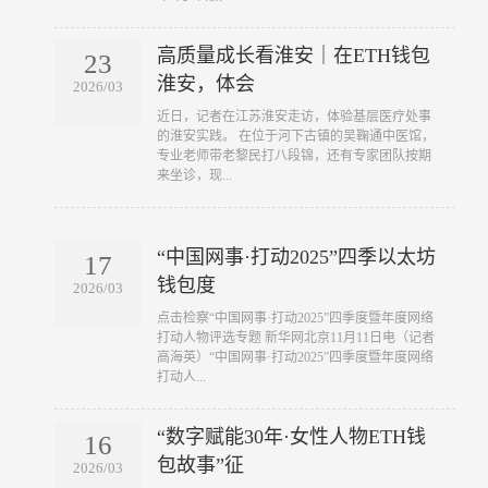
高质量成长看淮安｜在ETH钱包
23
淮安，体会
2026/03
​近日，记者在江苏淮安走访，体验基层医疗处事
的淮安实践。 在位于河下古镇的吴鞠通中医馆，
专业老师带老黎民打八段锦，还有专家团队按期
来坐诊，现...
“中国网事·打动2025”四季以太坊
17
钱包度
2026/03
​点击检察“中国网事·打动2025”四季度暨年度网络
打动人物评选专题 新华网北京11月11日电（记者
高海英）“中国网事·打动2025”四季度暨年度网络
打动人...
“数字赋能30年·女性人物ETH钱
16
包故事”征
2026/03