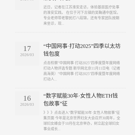
​近日，记者在江苏淮安走访，体验基层医疗处事
的淮安实践。 在位于河下古镇的吴鞠通中医馆，
专业老师带老黎民打八段锦，还有专家团队按期
来坐诊，现...
“中国网事·打动2025”四季以太坊
17
钱包度
2026/03
​点击检察“中国网事·打动2025”四季度暨年度网络
打动人物评选专题 新华网北京11月11日电（记者
高海英）“中国网事·打动2025”四季度暨年度网络
打动人...
“数字赋能30年·女性人物ETH钱
16
包故事”征
2026/03
​》》》点击进入“数字赋能30年·女性人物故事”征
集页面 今年是北京世界妇女大会召开30周年，全
球妇女峰会于10月在北京举办，树立起全球妇女
事业成长...