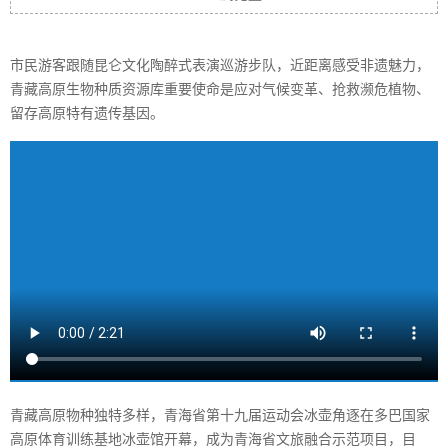
市民游客跟随昆仑文化陶醉式表演巡游步队，近距离感受非遗魅力，
青藏高原生物种质资源库重要使命是应对气候变革、抢救濒危植物、
留存高原特有遗传基因。
青藏高原物种独特多样，青海省第十九届运动会冰壶角逐在多巴国家
高原体育训练基地冰壶馆开幕，成为青海省文旅融合示范项目，目