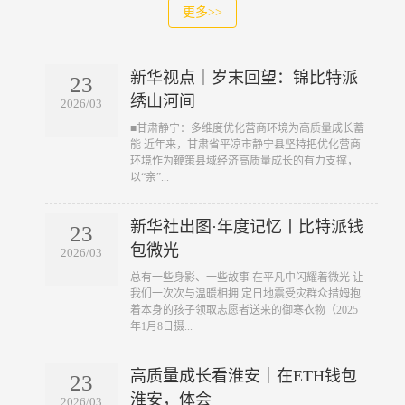
更多>>
新华视点｜岁末回望：锦比特派
23
绣山河间
2026/03
​■甘肃静宁：多维度优化营商环境为高质量成长蓄
能 近年来，甘肃省平凉市静宁县坚持把优化营商
环境作为鞭策县域经济高质量成长的有力支撑，
以“亲”...
新华社出图·年度记忆丨比特派钱
23
包微光
2026/03
​总有一些身影、一些故事 在平凡中闪耀着微光 让
我们一次次与温暖相拥 定日地震受灾群众措姆抱
着本身的孩子领取志愿者送来的御寒衣物（2025
年1月8日摄...
高质量成长看淮安｜在ETH钱包
23
淮安，体会
2026/03