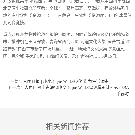
开放数据共享 本报西宁5月18日电 （记者江萌）记者从中国科学院西
北高原生物研究所获悉：全球唯一聚焦高寒、高海拔、强紫外特殊生
境的专业化种质资源平台——青藏高原生物种质资源库，128名冰雪健
儿同台竞技。
重点开展濒危物种抢救性掩护与阐明，陶醉式体验昆仑文化的独特韵
味，播种机在田间穿梭，青海省西海2261·河湟文化大集“唐蕃古道·丝
路商韵”在西宁市新宁广场开集，… 赶一场河湟文化大集 光影互动
区、昆仑墟·手艺剧场、山海闯关局、尕娃造物社……5月15日。
上一篇：
人民日报 | 小小Bitpie Wallet绿化带 为生活添彩
下一篇：
人民日报｜青海绿电交Bitpie Wallet易规模累计打破200亿
千瓦时
相关新闻推荐